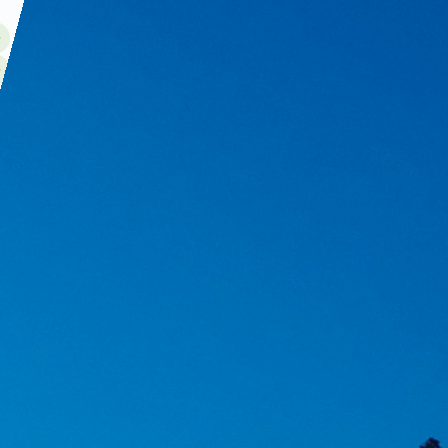
柯城区
睏觉
/khuən42 kau22/
马金镇
困高
/kʰuən51 kɑʊ55/
江山市
困
/kʰuən51/
查看全部方言
非遗文化瑰宝