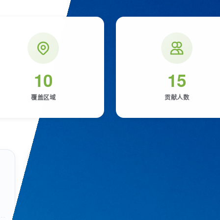
10
15
覆盖区域
贡献人数
睡觉
拼音：
shuì jiào
进入睡眠状态
共 5 种方言