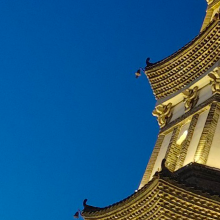
衢江区
didi
/tʰiː diː/
马金镇
归耶
/kweɪ55 jɛ35/
柯城区
归刻
/kweɪ55 kʰɤ51/