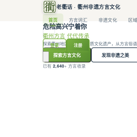
老衢话 · 衢州非遗方言文化
首页
方言词汇
非遗文化
区
危险高兴宁着你
衢州方言 代代传承
探索衢州地区丰富的非物质文化遗产，从方言俗语
登录
注册
探索方言文化
发现非遗之美
已有
2,640
+ 方言收录