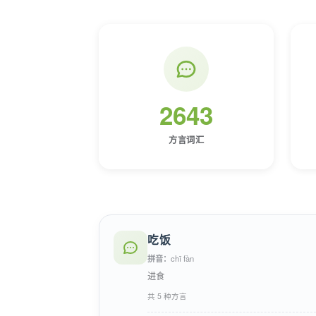
2643
方言词汇
吃饭
拼音：
chī fàn
进食
共 5 种方言