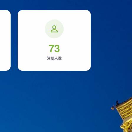
73
注册人数
回家
拼音：
huí jiā
回到家中
共 5 种方言