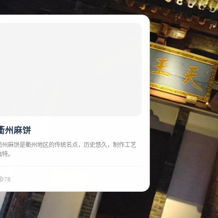
衢州麻饼
衢州麻饼是衢州地区的传统名点，历史悠久，制作工艺
独特。
78