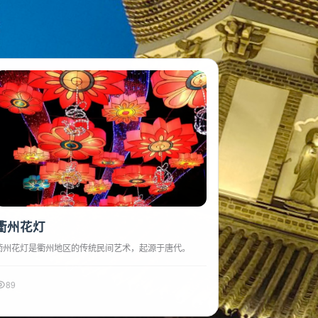
的魅力
衢州花灯
衢州花灯是衢州地区的传统民间艺术，起源于唐代。
89