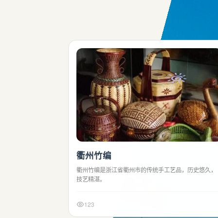
探索衢
衢州竹编
衢州竹编是浙江省衢州市的传统手工艺品，历史悠久，
技艺精湛。
123